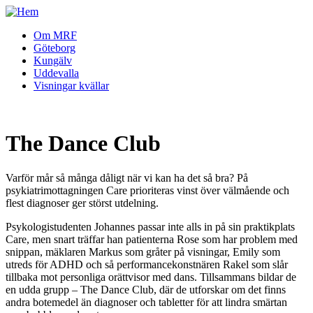
Om MRF
Göteborg
Kungälv
Uddevalla
Visningar kvällar
The Dance Club
Varför mår så många dåligt när vi kan ha det så bra? På
psykiatrimottagningen Care prioriteras vinst över välmående och
flest diagnoser ger störst utdelning.
Psykologistudenten Johannes passar inte alls in på sin praktikplats
Care, men snart träffar han patienterna Rose som har problem med
snippan, mäklaren Markus som gråter på visningar, Emily som
utreds för ADHD och så performancekonstnären Rakel som slår
tillbaka mot personliga orättvisor med dans. Tillsammans bildar de
en udda grupp – The Dance Club, där de utforskar om det finns
andra botemedel än diagnoser och tabletter för att lindra smärtan