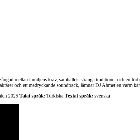
gad mellan familjens krav, samhällets stränga traditioner och en förbju
aktärer och ett medryckande soundtrack, lämnar DJ Ahmet en varm käns
ien 2025
Talat språk
: Turkiska
Textat språk:
svenska