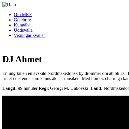
Om MRF
Göteborg
Kungälv
Uddevalla
Visningar kvällar
DJ Ahmet
En ung kille i en avskild Nordmakedonsk by drömmer om att bli DJ. Fån
frihet i det enda som känns äkta – musiken. Med humor, charmiga kar
Längd:
99 minuter
Regi:
Georgi M. Unkovski
Land:
Nordmakedon